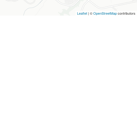
Leaflet
| ©
OpenStreetMap
contributors