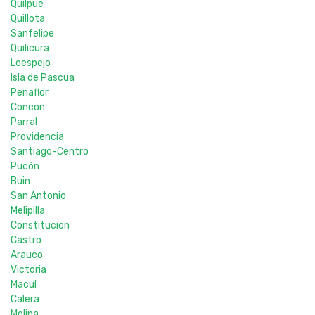
Quilpue
Quillota
Sanfelipe
Quilicura
Loespejo
Isla de Pascua
Penaflor
Concon
Parral
Providencia
Santiago-Centro
Pucón
Buin
San Antonio
Melipilla
Constitucion
Castro
Arauco
Victoria
Macul
Calera
Molina