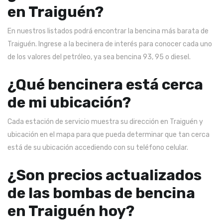
en Traiguén?
En nuestros listados podrá encontrar la bencina más barata de
Traiguén. Ingrese a la becinera de interés para conocer cada uno
de los valores del petróleo, ya sea bencina 93, 95 o diesel.
¿Qué bencinera está cerca
de mi ubicación?
Cada estación de servicio muestra su dirección en Traiguén y
ubicación en el mapa para que pueda determinar que tan cerca
está de su ubicación accediendo con su teléfono celular.
¿Son precios actualizados
de las bombas de bencina
en Traiguén hoy?