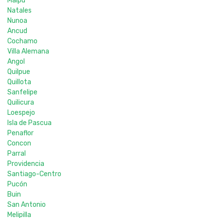
Maipu
Natales
Nunoa
Ancud
Cochamo
Villa Alemana
Angol
Quilpue
Quillota
Sanfelipe
Quilicura
Loespejo
Isla de Pascua
Penaflor
Concon
Parral
Providencia
Santiago-Centro
Pucón
Buin
San Antonio
Melipilla