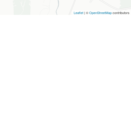
Leaflet
| ©
OpenStreetMap
contributors