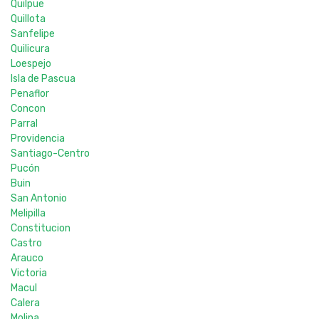
Quilpue
Quillota
Sanfelipe
Quilicura
Loespejo
Isla de Pascua
Penaflor
Concon
Parral
Providencia
Santiago-Centro
Pucón
Buin
San Antonio
Melipilla
Constitucion
Castro
Arauco
Victoria
Macul
Calera
Molina