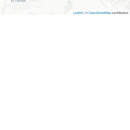
Leaflet
| ©
OpenStreetMap
contributors