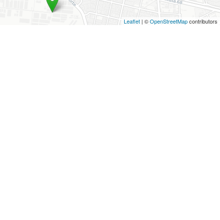
Leaflet
| ©
OpenStreetMap
contributors