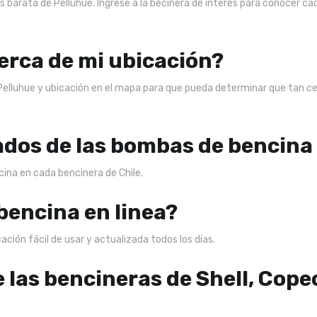
 barata de Pelluhue. Ingrese a la becinera de interés para conocer cad
erca de mi ubicación?
Pelluhue y ubicación en el mapa para que pueda determinar que tan c
ados de las bombas de bencina
ncina en cada bencinera de Chile.
 bencina en linea?
ción fácil de usar y actualizada todos los días.
e las bencineras de Shell, Cope