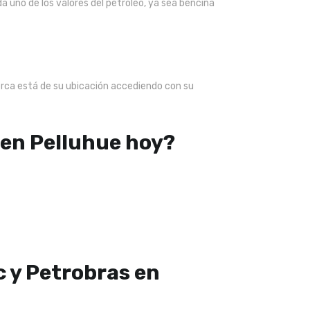
a uno de los valores del petróleo, ya sea bencina
erca está de su ubicación accediendo con su
 en Pelluhue hoy?
c y Petrobras en