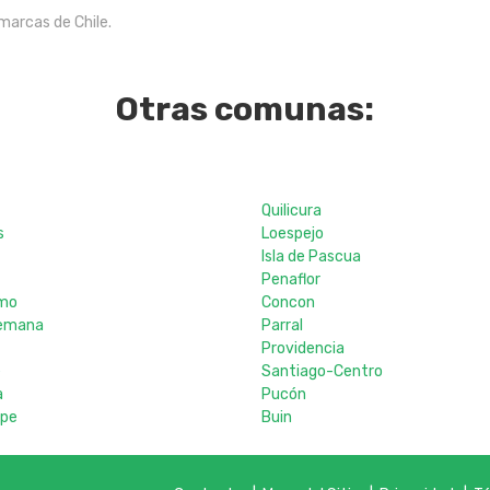
marcas de Chile.
Otras comunas:
Quilicura
s
Loespejo
Isla de Pascua
Penaflor
mo
Concon
Alemana
Parral
Providencia
e
Santiago-Centro
a
Pucón
ipe
Buin