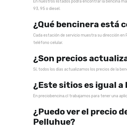
En nuestros listados podrá encontrar la bencina más
93, 95 o diesel.
¿Qué bencinera está c
Cada estación de servicio muestra su dirección en 
teléfono celular.
¿Son precios actualiz
Sí, todos los días actualizamos los precios de la be
¿Este sitios es igual a
En preciobencina.cl trabajamos para tener una aplica
¿Puedo ver el precio d
Pelluhue?