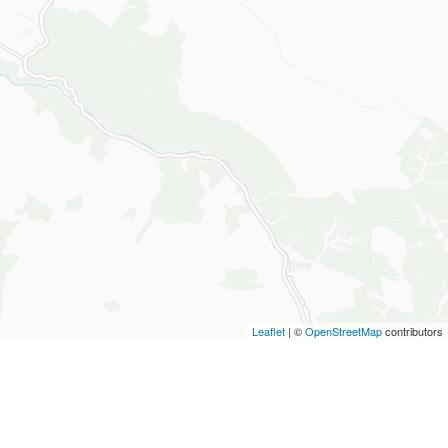
Leaflet
| ©
OpenStreetMap
contributors