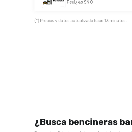
Peuï¿½o SN 0
(*) Precios y datos actualizado hace 13 minutos .
¿Busca bencineras ba