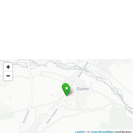
+
−
Leaflet
| ©
OpenStreetMap
contributors