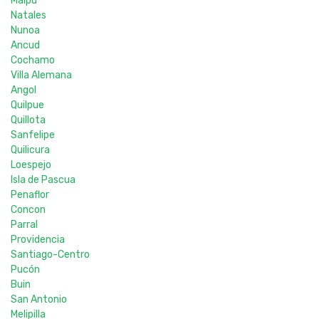
Maipu
Natales
Nunoa
Ancud
Cochamo
Villa Alemana
Angol
Quilpue
Quillota
Sanfelipe
Quilicura
Loespejo
Isla de Pascua
Penaflor
Concon
Parral
Providencia
Santiago-Centro
Pucón
Buin
San Antonio
Melipilla