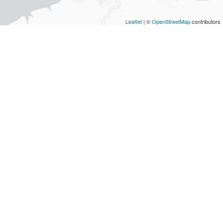
Leaflet
| ©
OpenStreetMap
contributors