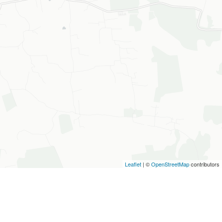
Leaflet
| ©
OpenStreetMap
contributors