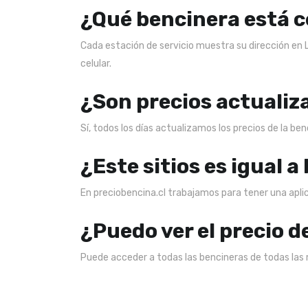
¿Qué bencinera está c
Cada estación de servicio muestra su dirección en 
celular.
¿Son precios actualiz
Sí, todos los días actualizamos los precios de la be
¿Este sitios es igual a
En preciobencina.cl trabajamos para tener una aplica
¿Puedo ver el precio d
Puede acceder a todas las bencineras de todas las 