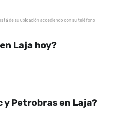
 está de su ubicación accediendo con su teléfono
 en Laja hoy?
c y Petrobras en Laja?