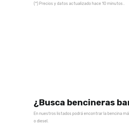
(*) Precios y datos actualizado hace 10 minutos .
¿Busca bencineras bar
En nuestros listados podrá encontrar la bencina más
o diesel.