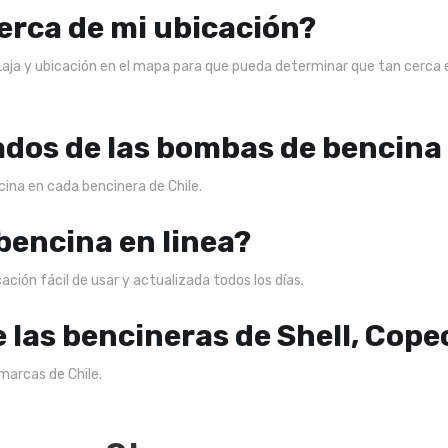
erca de mi ubicación?
Laja y ubicación en el mapa para que pueda determinar que tan cerca
ados de las bombas de bencina
ncina en cada bencinera de Chile.
 bencina en linea?
ción fácil de usar y actualizada todos los días.
e las bencineras de Shell, Cope
marcas de Chile.