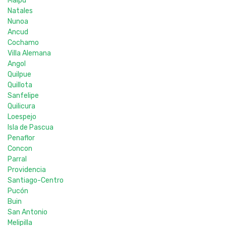
Maipu
Natales
Nunoa
Ancud
Cochamo
Villa Alemana
Angol
Quilpue
Quillota
Sanfelipe
Quilicura
Loespejo
Isla de Pascua
Penaflor
Concon
Parral
Providencia
Santiago-Centro
Pucón
Buin
San Antonio
Melipilla