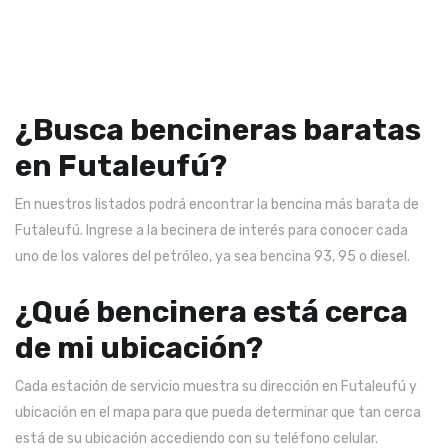
¿Busca bencineras baratas
en Futaleufú?
En nuestros listados podrá encontrar la bencina más barata de
Futaleufú. Ingrese a la becinera de interés para conocer cada
uno de los valores del petróleo, ya sea bencina 93, 95 o diesel.
¿Qué bencinera está cerca
de mi ubicación?
Cada estación de servicio muestra su dirección en Futaleufú y
ubicación en el mapa para que pueda determinar que tan cerca
está de su ubicación accediendo con su teléfono celular.