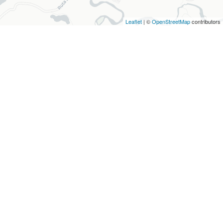
Leaflet
| ©
OpenStreetMap
contributors