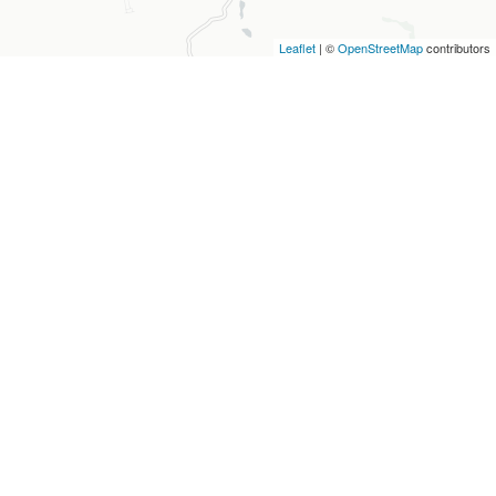
Leaflet
| ©
OpenStreetMap
contributors