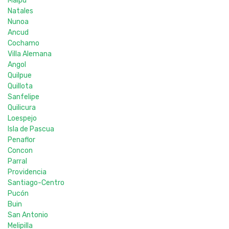
Maipu
Natales
Nunoa
Ancud
Cochamo
Villa Alemana
Angol
Quilpue
Quillota
Sanfelipe
Quilicura
Loespejo
Isla de Pascua
Penaflor
Concon
Parral
Providencia
Santiago-Centro
Pucón
Buin
San Antonio
Melipilla