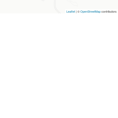
Leaflet
| ©
OpenStreetMap
contributors