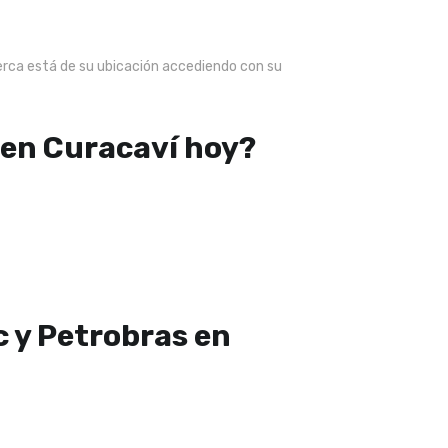
erca está de su ubicación accediendo con su
 en Curacaví hoy?
c y Petrobras en