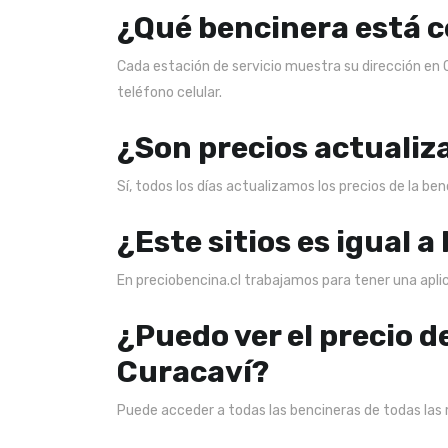
¿Qué bencinera está c
Cada estación de servicio muestra su dirección en
teléfono celular.
¿Son precios actualiz
Sí, todos los días actualizamos los precios de la be
¿Este sitios es igual a
En preciobencina.cl trabajamos para tener una aplica
¿Puedo ver el precio d
Curacaví?
Puede acceder a todas las bencineras de todas las 