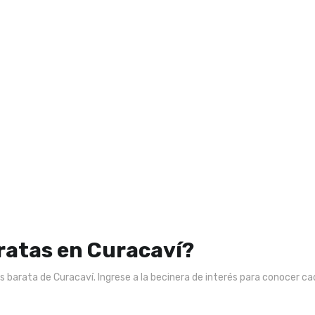
ratas en Curacaví?
 barata de Curacaví. Ingrese a la becinera de interés para conocer cad