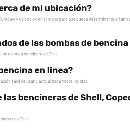
erca de mi ubicación?
 Curacaví y ubicación en el mapa para que pueda determinar que tan c
ados de las bombas de bencina
ncina en cada bencinera de Chile.
 bencina en linea?
ción fácil de usar y actualizada todos los días.
e las bencineras de Shell, Cope
marcas de Chile.