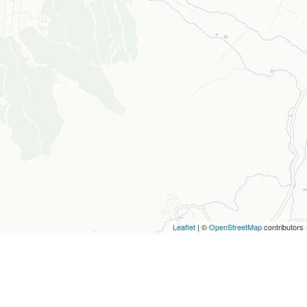
Leaflet
| ©
OpenStreetMap
contributors