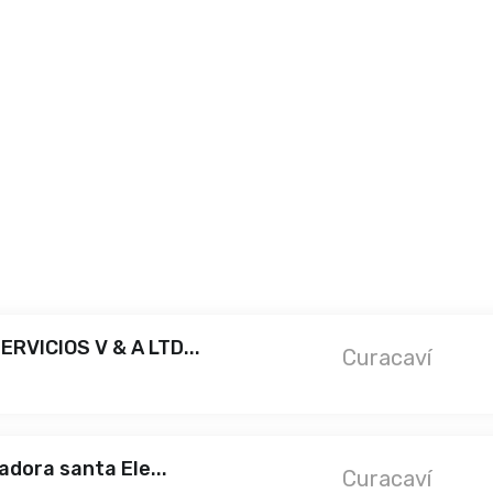
RVICIOS V & A LTD...
Curacaví
adora santa Ele...
Curacaví