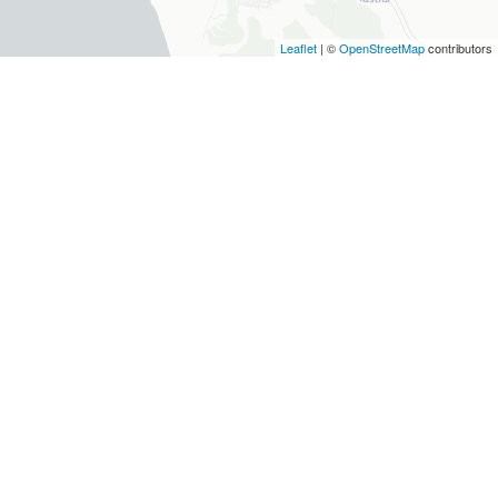
Leaflet
| ©
OpenStreetMap
contributors