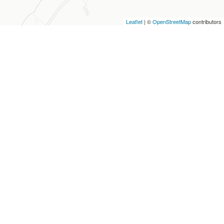
Leaflet
| ©
OpenStreetMap
contributors