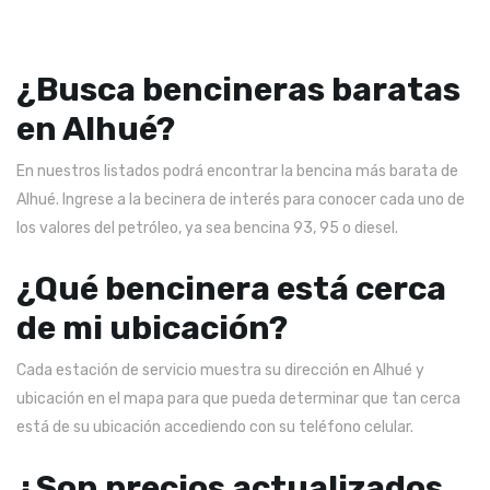
¿Busca bencineras baratas
en Alhué?
En nuestros listados podrá encontrar la bencina más barata de
Alhué. Ingrese a la becinera de interés para conocer cada uno de
los valores del petróleo, ya sea bencina 93, 95 o diesel.
¿Qué bencinera está cerca
de mi ubicación?
Cada estación de servicio muestra su dirección en Alhué y
ubicación en el mapa para que pueda determinar que tan cerca
está de su ubicación accediendo con su teléfono celular.
¿Son precios actualizados