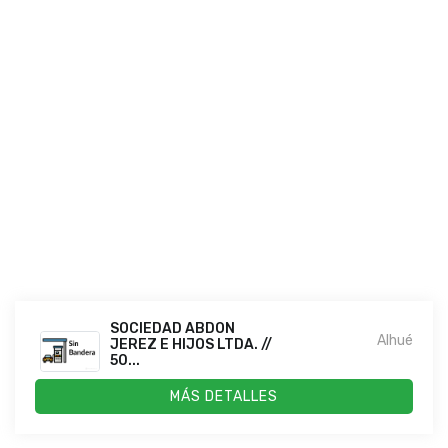
SOCIEDAD ABDON
Alhué
JEREZ E HIJOS LTDA. //
50...
MÁS DETALLES