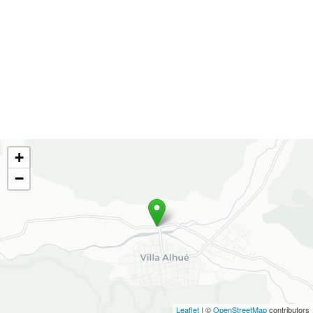
+
−
Leaflet
| ©
OpenStreetMap
contributors