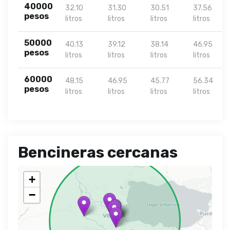
40000
32.10
31.30
30.51
37.56
pesos
litros
litros
litros
litros
50000
40.13
39.12
38.14
46.95
pesos
litros
litros
litros
litros
60000
48.15
46.95
45.77
56.34
pesos
litros
litros
litros
litros
Bencineras cercanas
+
−