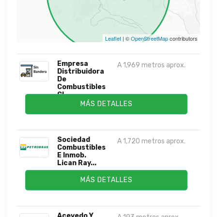
Leaflet
| ©
OpenStreetMap
contributors
Empresa
A 1,969 metros aprox.
Distribuidora
De
Combustibles
Cl...
MÁS DETALLES
Sociedad
A 1,720 metros aprox.
Combustibles
E Inmob.
Lican Ray...
MÁS DETALLES
Acevedo Y