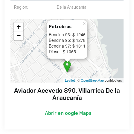
Región:
De la Araucanía
×
+
Petrobras
Bencina 93: $ 1246
−
Bencina 95: $ 1278
Bencina 97: $ 1311
Diesel: $ 1065
Leaflet
| ©
OpenStreetMap
contributors
Aviador Acevedo 890, Villarrica De la
Araucanía
Abrir en
oogle Maps