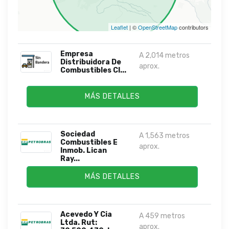
Leaflet
| ©
OpenStreetMap
contributors
Empresa
A 2,014 metros
Distribuidora De
aprox.
Combustibles Cl...
MÁS DETALLES
Sociedad
A 1,563 metros
Combustibles E
aprox.
Inmob. Lican
Ray...
MÁS DETALLES
Acevedo Y Cia
A 459 metros
Ltda. Rut:
aprox.