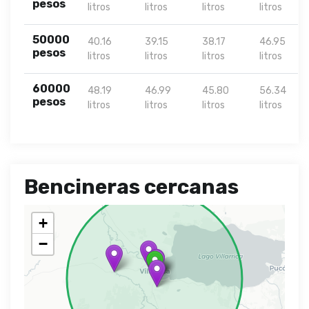
pesos
litros
litros
litros
litros
50000
40.16
39.15
38.17
46.95
pesos
litros
litros
litros
litros
60000
48.19
46.99
45.80
56.34
pesos
litros
litros
litros
litros
Bencineras cercanas
+
−