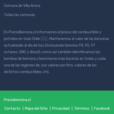
Comuna de Villa Arrica
Todas las comunas
En PrecioBencina.cl informamos el precio del combustible y
petroleo en todo Chile 🇨🇱. Mantenemos el valor de las bencinas
actualizado al día de hoy (incluyendo bencina 93, 95, 97
octanos, GNC y diesel), como así también identificamos las
bombas de bencina y bencineras más baratas en todas y cada
una de las regiones de, sus valores por litro, valores de los
distintos combustibles, etc.
Preciobencina.cl
Contacto
|
Mapa del Sitio
|
Privacidad |
Términos
|
Facebook