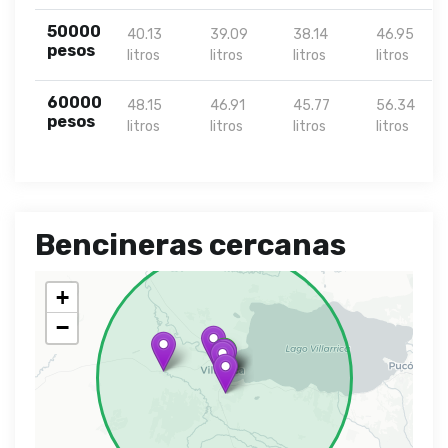
50000
40.13
39.09
38.14
46.95
pesos
litros
litros
litros
litros
60000
48.15
46.91
45.77
56.34
pesos
litros
litros
litros
litros
Bencineras cercanas
+
−