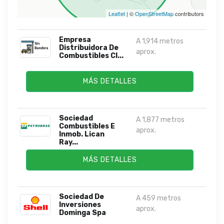
Leaflet
| ©
OpenStreetMap
contributors
Empresa
A 1,914 metros
Distribuidora De
aprox.
Combustibles Cl...
MÁS DETALLES
Sociedad
A 1,877 metros
Combustibles E
aprox.
Inmob. Lican
Ray...
MÁS DETALLES
Sociedad De
A 459 metros
Inversiones
aprox.
Dominga Spa