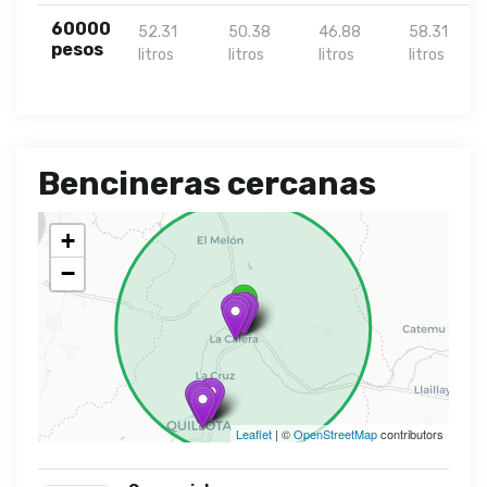
60000
52.31
50.38
46.88
58.31
pesos
litros
litros
litros
litros
Bencineras cercanas
+
−
Leaflet
| ©
OpenStreetMap
contributors