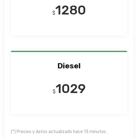
1280
$
Diesel
1029
$
(*) Precios y datos actualizado hace 13 minutos .