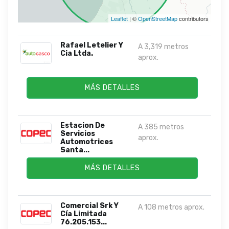
Leaflet
| ©
OpenStreetMap
contributors
Rafael Letelier Y
A 3,319 metros
Cia Ltda.
aprox.
MÁS DETALLES
Estacion De
A 385 metros
Servicios
aprox.
Automotrices
Santa...
MÁS DETALLES
Comercial Srk Y
A 108 metros aprox.
Cía Limitada
76.205.153...