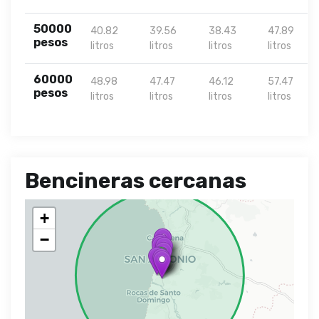
50000
40.82
39.56
38.43
47.89
pesos
litros
litros
litros
litros
60000
48.98
47.47
46.12
57.47
pesos
litros
litros
litros
litros
Bencineras cercanas
+
−