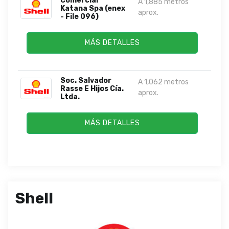
Comercial
A 1,885 metros
Katana Spa (enex
aprox.
- File 096)
MÁS DETALLES
Soc. Salvador
A 1,062 metros
Rasse E Hijos Cía.
aprox.
Ltda.
MÁS DETALLES
Shell