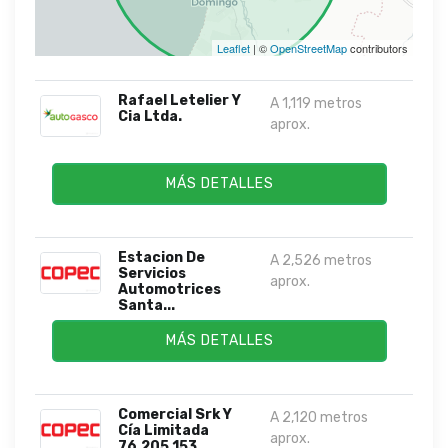
Leaflet
| ©
OpenStreetMap
contributors
Rafael Letelier Y
A 1,119 metros
Cia Ltda.
aprox.
MÁS DETALLES
Estacion De
A 2,526 metros
Servicios
aprox.
Automotrices
Santa...
MÁS DETALLES
Comercial Srk Y
A 2,120 metros
Cía Limitada
aprox.
76.205.153...