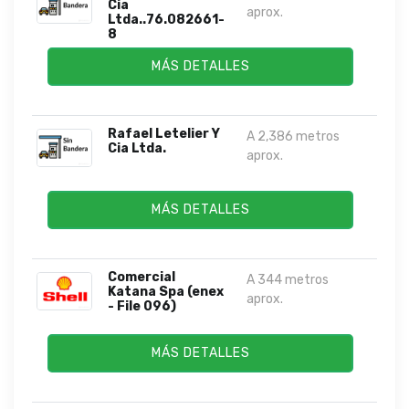
Cia
aprox.
Ltda..76.082661-
8
MÁS DETALLES
Rafael Letelier Y
A 2,386 metros
Cia Ltda.
aprox.
MÁS DETALLES
Comercial
A 344 metros
Katana Spa (enex
aprox.
- File 096)
MÁS DETALLES