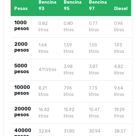
Bencina
Bencina
Bencina
Pesos
93
95
97
Diesel
1000
0.82
0.80
0.77
0.96
pesos
litros
litros
litros
litros
2000
1.64
1.59
1.55
1.93
pesos
litros
litros
litros
litros
5000
3.98
3.87
4.82
4.11 litros
pesos
litros
litros
litros
10000
8.21
7.96
7.73
9.64
pesos
litros
litros
litros
litros
20000
16.42
15.92
15.47
19.29
pesos
litros
litros
litros
litros
40000
32.84
31.85
30.94
38.57