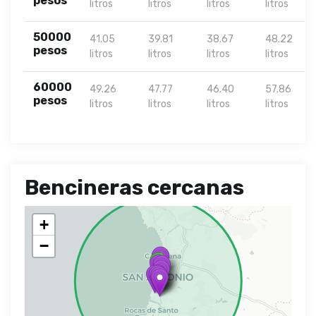
pesos
litros
litros
litros
litros
50000
41.05
39.81
38.67
48.22
pesos
litros
litros
litros
litros
60000
49.26
47.77
46.40
57.86
pesos
litros
litros
litros
litros
Bencineras cercanas
+
−