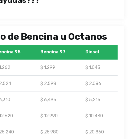
ayudas???
ipo de Bencina u Octanos
encina 95
Bencina 97
Diesel
1,262
$ 1,299
$ 1,043
2,524
$ 2,598
$ 2,086
6,310
$ 6,495
$ 5,215
12,620
$ 12,990
$ 10,430
25,240
$ 25,980
$ 20,860