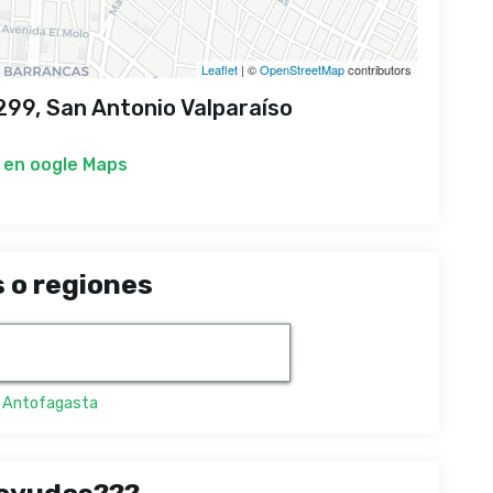
Leaflet
| ©
OpenStreetMap
contributors
299, San Antonio Valparaíso
 en
oogle Maps
 o regiones
,
Antofagasta