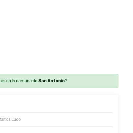
as en la comuna de
San Antonio
?
Barros Luco