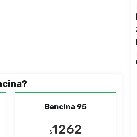
ncina?
Bencina 95
1262
$