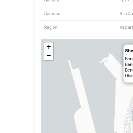
Número:
1299
Comuna:
San An
Región:
Valpar
+
She
−
Ben
Ben
Ben
Dies