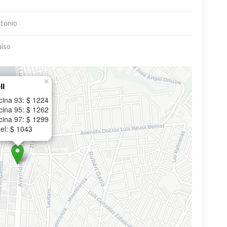
tonio
aíso
×
ll
cina 93: $ 1224
cina 95: $ 1262
cina 97: $ 1299
el: $ 1043