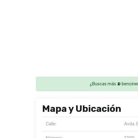
¿Buscas más ⛽ benciner
Mapa y Ubicación
Calle:
Avda. 