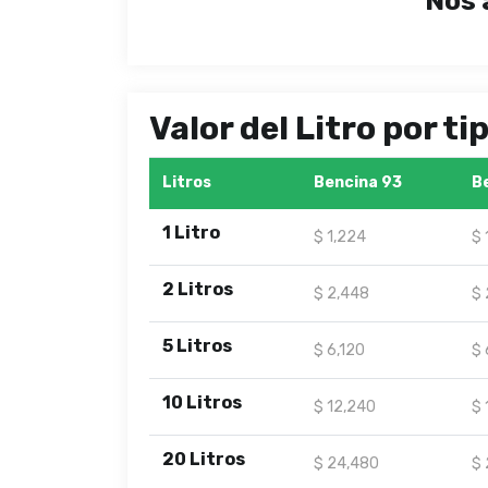
Nos 
Valor del Litro por t
Litros
Bencina 93
B
1 Litro
$ 1,224
$ 
2 Litros
$ 2,448
$ 
5 Litros
$ 6,120
$ 
10 Litros
$ 12,240
$ 
20 Litros
$ 24,480
$ 