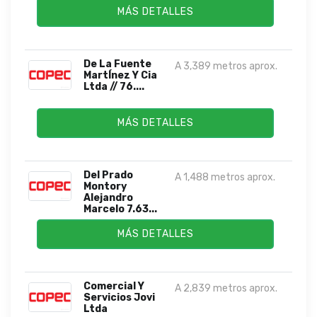
MÁS DETALLES
De La Fuente
A 3,389 metros aprox.
MartÍnez Y Cia
Ltda // 76....
MÁS DETALLES
Del Prado
A 1,488 metros aprox.
Montory
Alejandro
Marcelo 7.63...
MÁS DETALLES
Comercial Y
A 2,839 metros aprox.
Servicios Jovi
Ltda