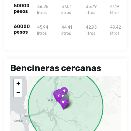
50000
38.28
37.01
35.79
41.19
pesos
litros
litros
litros
litros
60000
45.94
44.41
42.95
49.42
pesos
litros
litros
litros
litros
Bencineras cercanas
+
−