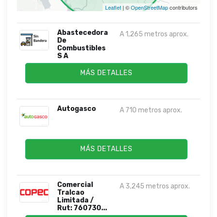
Leaflet
| ©
OpenStreetMap
contributors
Abastecedora
A 1,265 metros aprox.
De
Combustibles
S A
MÁS DETALLES
Autogasco
A 710 metros aprox.
MÁS DETALLES
Comercial
A 3,245 metros aprox.
Tralcao
Limitada /
Rut: 760730...