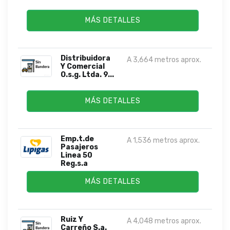
MÁS DETALLES
Distribuidora
A 3,664 metros aprox.
Y Comercial
O.s.g. Ltda. 9...
MÁS DETALLES
Emp.t.de
A 1,536 metros aprox.
Pasajeros
Linea 50
Reg.s.a
MÁS DETALLES
Ruiz Y
A 4,048 metros aprox.
Carreño S.a.