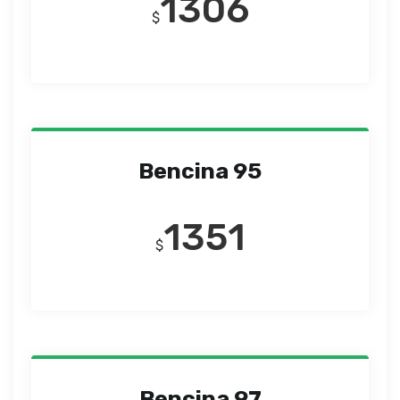
1306
$
Bencina 95
1351
$
Bencina 97