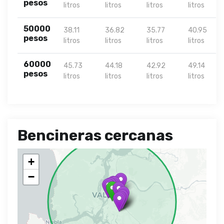
pesos
litros
litros
litros
litros
50000
38.11
36.82
35.77
40.95
pesos
litros
litros
litros
litros
60000
45.73
44.18
42.92
49.14
pesos
litros
litros
litros
litros
Bencineras cercanas
+
−