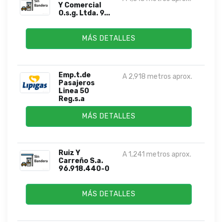
Y Comercial
O.s.g. Ltda. 9...
MÁS DETALLES
Emp.t.de
A 2,918 metros aprox.
Pasajeros
Linea 50
Reg.s.a
MÁS DETALLES
Ruiz Y
A 1,241 metros aprox.
Carreño S.a.
96.918.440-0
MÁS DETALLES