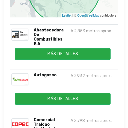
Leaflet
| ©
OpenStreetMap
contributors
Abastecedora
A 2,853 metros aprox.
De
Combustibles
S A
MÁS DETALLES
Autogasco
A 2,932 metros aprox.
MÁS DETALLES
Comercial
A 2,798 metros aprox.
Tralcao