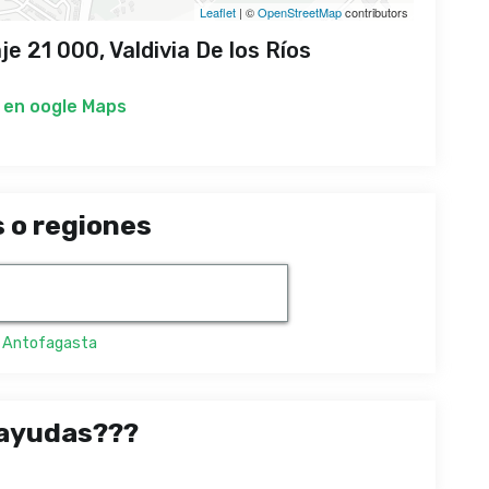
Leaflet
| ©
OpenStreetMap
contributors
e 21 000, Valdivia De los Ríos
 en
oogle Maps
 o regiones
,
Antofagasta
ayudas???