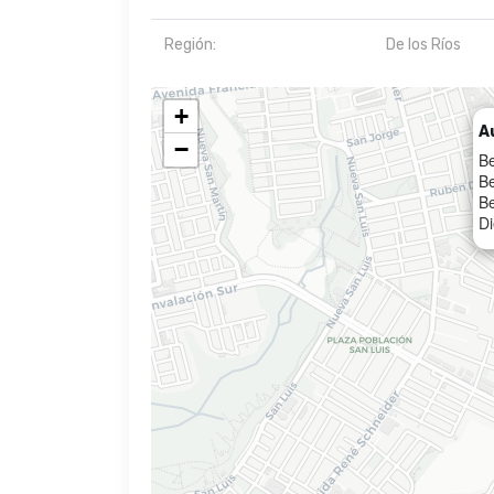
Región:
De los Ríos
+
A
−
Be
Be
Be
Di