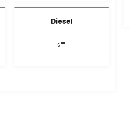
Diesel
-
$