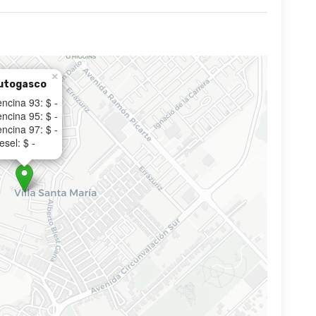
×
utogasco
ncina 93: $ -
ncina 95: $ -
ncina 97: $ -
esel: $ -