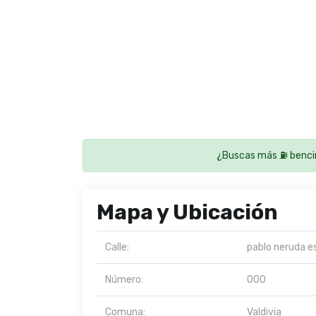
¿Buscas más ⛽ benci
Mapa y Ubicación
Calle:
pablo neruda e
Número:
000
Comuna:
Valdivia