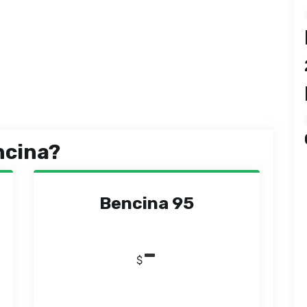
ncina?
Bencina 95
-
$