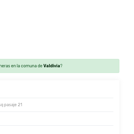
neras en la comuna de
Valdivia
?
sq pasaje 21