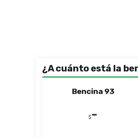
¿A cuánto está la be
Bencina 93
-
$