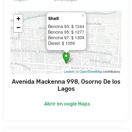
×
+
Shell
Bencina 93: $ 1244
−
Bencina 95: $ 1277
Bencina 97: $ 1309
Diesel: $ 1059
Leaflet
| ©
OpenStreetMap
contributors
Avenida Mackenna 998, Osorno De los
Lagos
Abrir en
oogle Maps