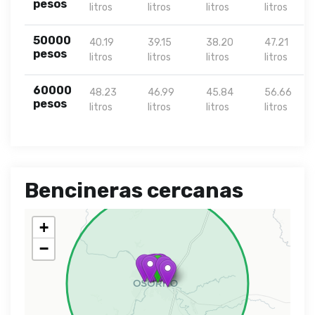
pesos
litros
litros
litros
litros
50000
40.19
39.15
38.20
47.21
pesos
litros
litros
litros
litros
60000
48.23
46.99
45.84
56.66
pesos
litros
litros
litros
litros
Bencineras cercanas
+
−