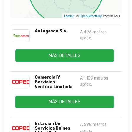
Leaflet
| ©
OpenStreetMap
contributors
Autogasco S.a.
A 496 metros
aprox.
MÁS DETALLES
Comercial Y
A 1,109 metros
Servicios
aprox.
Ventura Limitada
MÁS DETALLES
Estacion De
A 598 metros
Servicios Bulnes
aprox.