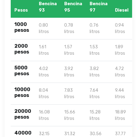
Bencina
Bencina
Bencina
Pesos
93
95
97
Diesel
1000
0.80
0.78
0.76
0.94
pesos
litros
litros
litros
litros
2000
1.61
1.57
1.53
1.89
pesos
litros
litros
litros
litros
5000
4.02
3.92
3.82
4.72
pesos
litros
litros
litros
litros
10000
8.04
7.83
7.64
9.44
pesos
litros
litros
litros
litros
20000
16.08
15.66
15.28
18.89
pesos
litros
litros
litros
litros
40000
32.15
31.32
30.56
37.77