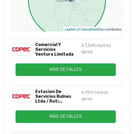
Leaflet
| ©
OpenStreetMap
contributors
Comercial Y
A 1,549 metros
Servicios
aprox.
Ventura Limitada
MÁS DETALLES
Estacion De
A 999 metros
Servicios Bulnes
aprox.
Ltda / Rut:...
MÁS DETALLES