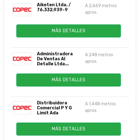
Aiketen Ltda. /
A 2,669 metros
76.332.939-9
aprox.
MÁS DETALLES
Administradora
A 248 metros
De Ventas Al
aprox.
Detalle Ltda...
MÁS DETALLES
Distribuidora
A 1,448 metros
Comercial P Y G
aprox.
Limit Ada
MÁS DETALLES