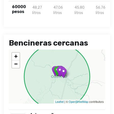
60000
48.27
47.06
45.80
56.76
pesos
litros
litros
litros
litros
Bencineras cercanas
+
−
Leaflet
| ©
OpenStreetMap
contributors