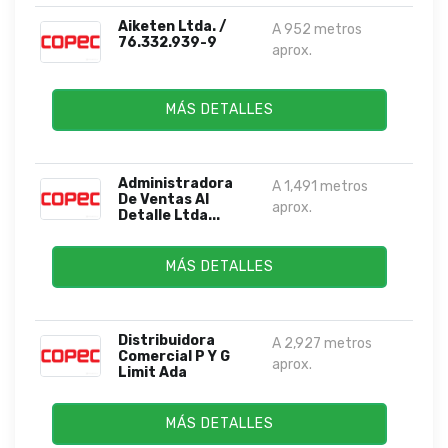
Aiketen Ltda. /
A 952 metros
76.332.939-9
aprox.
MÁS DETALLES
Administradora
A 1,491 metros
De Ventas Al
aprox.
Detalle Ltda...
MÁS DETALLES
Distribuidora
A 2,927 metros
Comercial P Y G
aprox.
Limit Ada
MÁS DETALLES