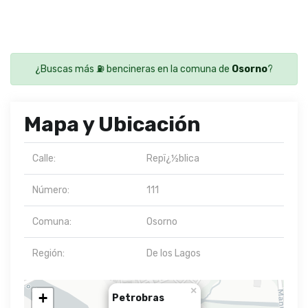
¿Buscas más ⛽ bencineras en la comuna de
Osorno
?
Mapa y Ubicación
Calle:
Repï¿½blica
Número:
111
Comuna:
Osorno
Región:
De los Lagos
×
+
Petrobras