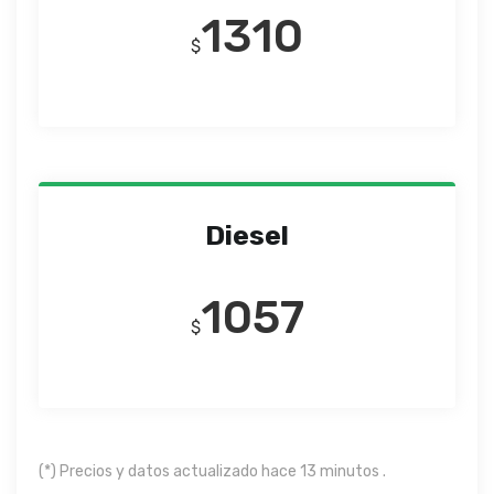
1310
$
Diesel
1057
$
(*) Precios y datos actualizado hace 13 minutos .