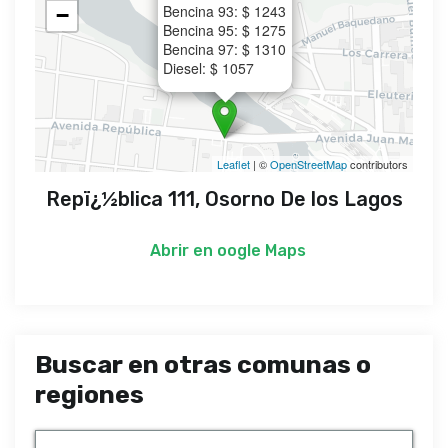
Bencina 93: $ 1243
−
Bencina 95: $ 1275
Bencina 97: $ 1310
Diesel: $ 1057
Leaflet
| ©
OpenStreetMap
contributors
Repï¿½blica 111, Osorno De los Lagos
Abrir en
oogle Maps
Buscar en otras comunas o
regiones