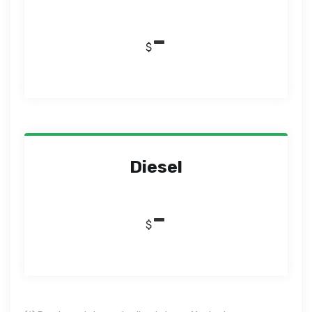
-
$
Diesel
-
$