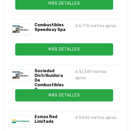
MÁS DETALLES
Combustibles
A 6,776 metros aprox.
Speedway Spa
MÁS DETALLES
Sociedad
A 10,349 metros
Distribuidora
aprox.
De
Combustibles
D...
MÁS DETALLES
Esmax Red
A 9,636 metros aprox.
Limitada