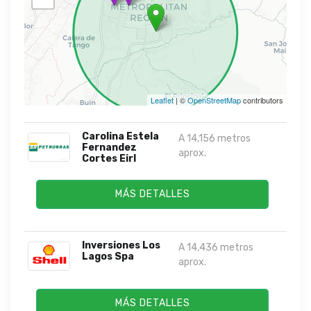
Leaflet
| ©
OpenStreetMap
contributors
Carolina Estela
A 14,156 metros
Fernandez
aprox.
Cortes Eirl
MÁS DETALLES
Inversiones Los
A 14,436 metros
Lagos Spa
aprox.
MÁS DETALLES