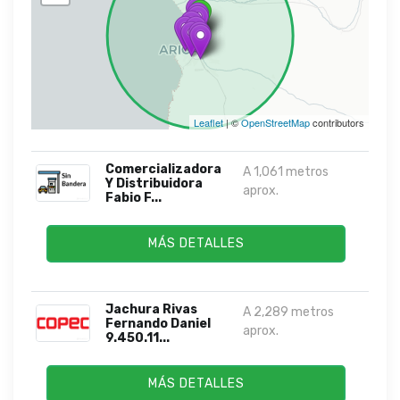
Leaflet
| ©
OpenStreetMap
contributors
Comercializadora
A 1,061 metros
Y Distribuidora
aprox.
Fabio F...
MÁS DETALLES
Jachura Rivas
A 2,289 metros
Fernando Daniel
aprox.
9.450.11...
MÁS DETALLES