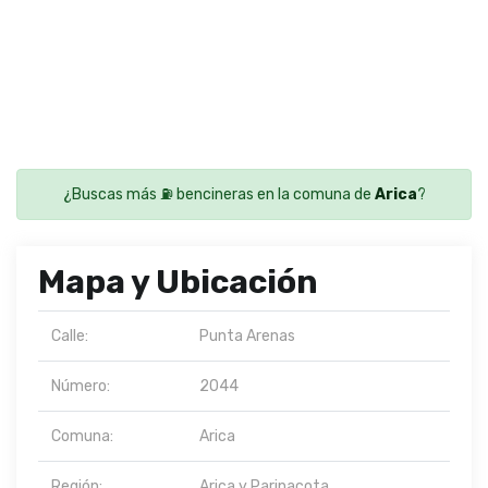
¿Buscas más ⛽ bencineras en la comuna de
Arica
?
Mapa y Ubicación
Calle:
Punta Arenas
Número:
2044
Comuna:
Arica
Región:
Arica y Parinacota