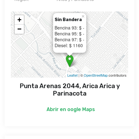
×
+
Sin Bandera
Bencina 93: $ -
−
Bencina 95: $ -
Bencina 97: $ -
Diesel: $ 1160
Leaflet
| ©
OpenStreetMap
contributors
Punta Arenas 2044, Arica Arica y
Parinacota
Abrir en
oogle Maps