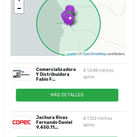
−
Leaflet
| ©
OpenStreetMap
contributors
Comercializadora
A 1,648 metros
Y Distribuidora
aprox.
Fabio F...
MÁS DETALLES
Jachura Rivas
A 1,132 metros
Fernando Daniel
aprox.
9.450.11...