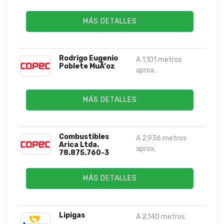
MÁS DETALLES
Rodrigo Eugenio
A 1,101 metros
Poblete MuÃ‘oz
aprox.
MÁS DETALLES
Combustibles
A 2,936 metros
Arica Ltda.
aprox.
78.875.760-3
MÁS DETALLES
Lipigas
A 2,140 metros