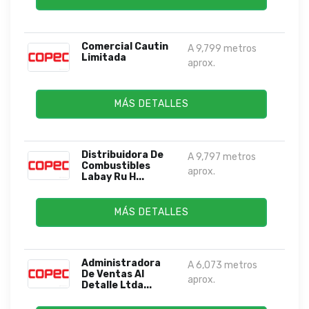
Comercial Cautin
A 9,799 metros
Limitada
aprox.
MÁS DETALLES
Distribuidora De
A 9,797 metros
Combustibles
aprox.
Labay Ru H...
MÁS DETALLES
Administradora
A 6,073 metros
De Ventas Al
aprox.
Detalle Ltda...