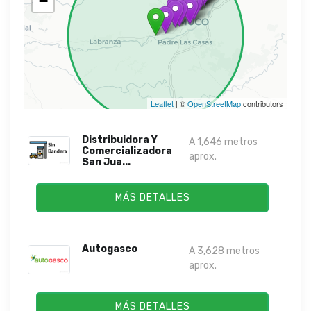
−
Leaflet
| ©
OpenStreetMap
contributors
Distribuidora Y
A 1,646 metros
Comercializadora
aprox.
San Jua...
MÁS DETALLES
Autogasco
A 3,628 metros
aprox.
MÁS DETALLES