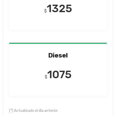
1325
$
Diesel
1075
$
(*) Actualizado el día anterior.