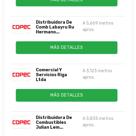
Distribuidora De
A 5,669 metros
Comb Labayru Ru
aprox.
Hermano...
MÁS DETALLES
Comercial Y
A 3,123 metros
Servicios Riga
aprox.
Ltda
MÁS DETALLES
Distribuidora De
A 5,835 metros
Combustibles
aprox.
Julian Lem...