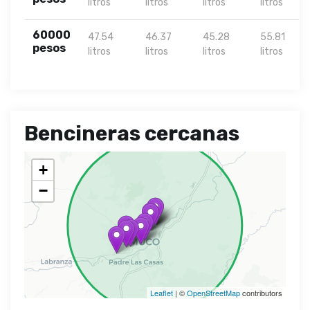
litros
litros
litros
litros
60000
47.54
46.37
45.28
55.81
pesos
litros
litros
litros
litros
Bencineras cercanas
+
−
Leaflet
| ©
OpenStreetMap
contributors