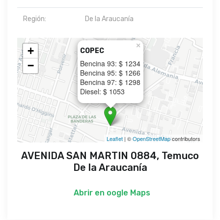
Región:
De la Araucanía
×
+
COPEC
Bencina 93: $ 1234
−
Bencina 95: $ 1266
Bencina 97: $ 1298
Diesel: $ 1053
Leaflet
| ©
OpenStreetMap
contributors
AVENIDA SAN MARTIN 0884, Temuco
De la Araucanía
Abrir en
oogle Maps