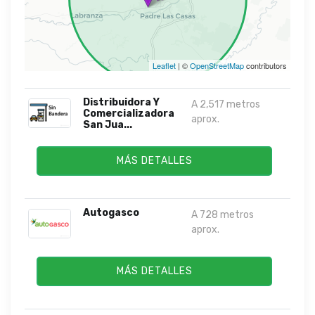
Leaflet
| ©
OpenStreetMap
contributors
Distribuidora Y
A 2,517 metros
Comercializadora
aprox.
San Jua...
MÁS DETALLES
Autogasco
A 728 metros
aprox.
MÁS DETALLES