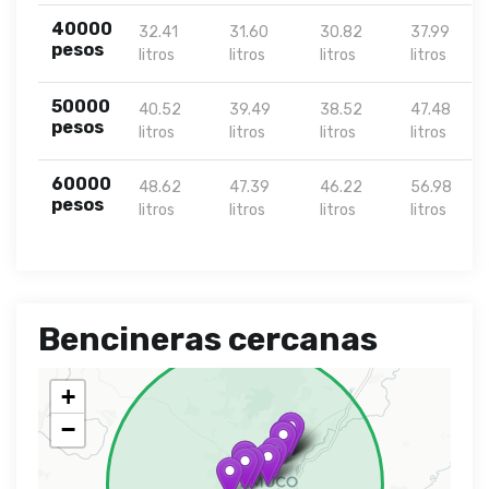
40000
32.41
31.60
30.82
37.99
pesos
litros
litros
litros
litros
50000
40.52
39.49
38.52
47.48
pesos
litros
litros
litros
litros
60000
48.62
47.39
46.22
56.98
pesos
litros
litros
litros
litros
Bencineras cercanas
+
−