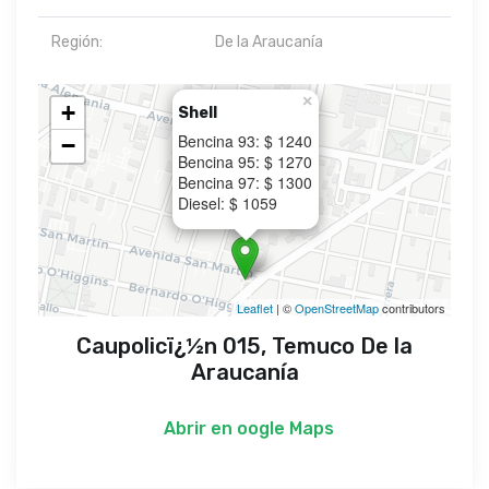
Región:
De la Araucanía
×
+
Shell
Bencina 93: $ 1240
−
Bencina 95: $ 1270
Bencina 97: $ 1300
Diesel: $ 1059
Leaflet
| ©
OpenStreetMap
contributors
Caupolicï¿½n 015, Temuco De la
Araucanía
Abrir en
oogle Maps