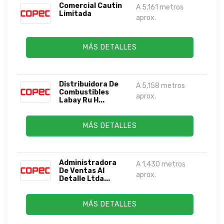
Comercial Cautin
A 5,161 metros
Limitada
aprox.
MÁS DETALLES
Distribuidora De
A 5,158 metros
Combustibles
aprox.
Labay Ru H...
MÁS DETALLES
Administradora
A 1,430 metros
De Ventas Al
aprox.
Detalle Ltda...
MÁS DETALLES