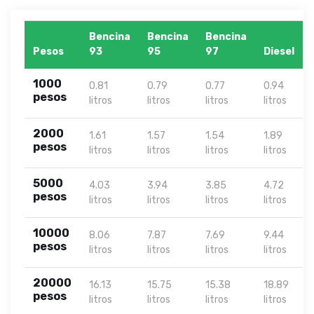
Bencina
Bencina
Bencina
Pesos
93
95
97
Diesel
1000
0.81
0.79
0.77
0.94
pesos
litros
litros
litros
litros
2000
1.61
1.57
1.54
1.89
pesos
litros
litros
litros
litros
5000
4.03
3.94
3.85
4.72
pesos
litros
litros
litros
litros
10000
8.06
7.87
7.69
9.44
pesos
litros
litros
litros
litros
20000
16.13
15.75
15.38
18.89
pesos
litros
litros
litros
litros