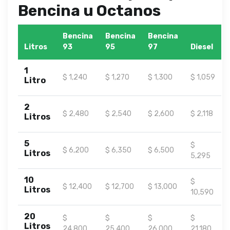
Bencina u Octanos
Bencina
Bencina
Bencina
Litros
93
95
97
Diesel
1
$ 1,240
$ 1,270
$ 1,300
$ 1,059
Litro
2
$ 2,480
$ 2,540
$ 2,600
$ 2,118
Litros
5
$
$ 6,200
$ 6,350
$ 6,500
Litros
5,295
10
$
$ 12,400
$ 12,700
$ 13,000
Litros
10,590
20
$
$
$
$
Litros
24,800
25,400
26,000
21,180