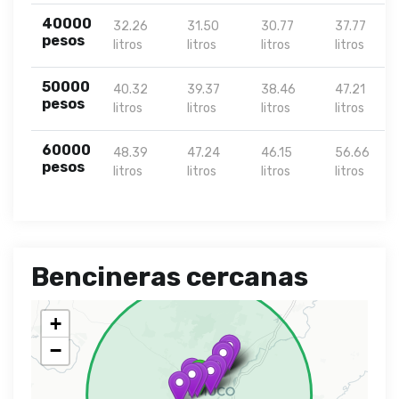
40000
32.26
31.50
30.77
37.77
pesos
litros
litros
litros
litros
50000
40.32
39.37
38.46
47.21
pesos
litros
litros
litros
litros
60000
48.39
47.24
46.15
56.66
pesos
litros
litros
litros
litros
Bencineras cercanas
+
−