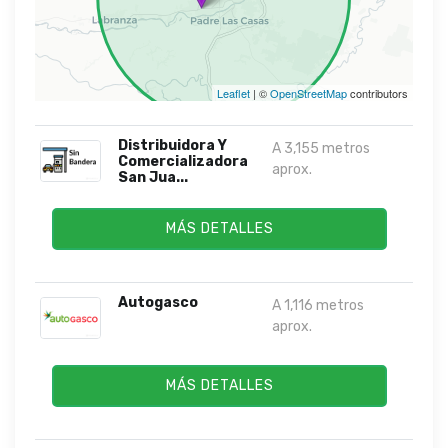
Leaflet
| ©
OpenStreetMap
contributors
Distribuidora Y
A 3,155 metros
Comercializadora
aprox.
San Jua...
MÁS DETALLES
Autogasco
A 1,116 metros
aprox.
MÁS DETALLES