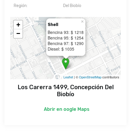
Región:
Del Biobío
×
+
Shell
Bencina 93: $ 1218
−
Bencina 95: $ 1254
Bencina 97: $ 1290
Diesel: $ 1035
Leaflet
| ©
OpenStreetMap
contributors
Los Carerra 1499, Concepción Del
Biobío
Abrir en
oogle Maps