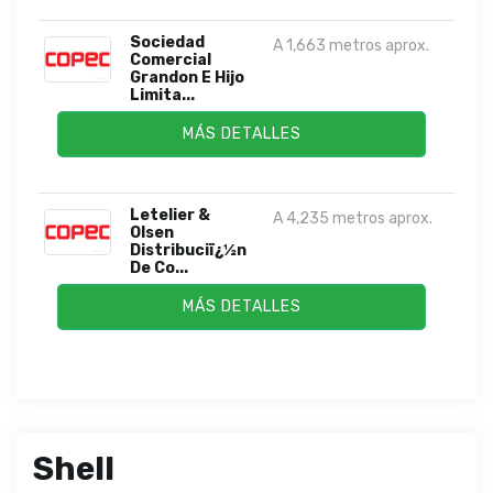
Sociedad
A 1,663 metros aprox.
Comercial
Grandon E Hijo
Limita...
MÁS DETALLES
Letelier &
A 4,235 metros aprox.
Olsen
Distribuciï¿½n
De Co...
MÁS DETALLES
Shell