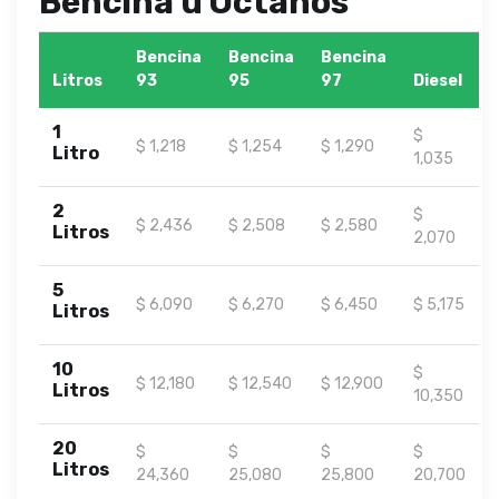
Bencina u Octanos
Bencina
Bencina
Bencina
Litros
93
95
97
Diesel
1
$
$ 1,218
$ 1,254
$ 1,290
Litro
1,035
2
$
$ 2,436
$ 2,508
$ 2,580
Litros
2,070
5
$ 6,090
$ 6,270
$ 6,450
$ 5,175
Litros
10
$
$ 12,180
$ 12,540
$ 12,900
Litros
10,350
20
$
$
$
$
Litros
24,360
25,080
25,800
20,700