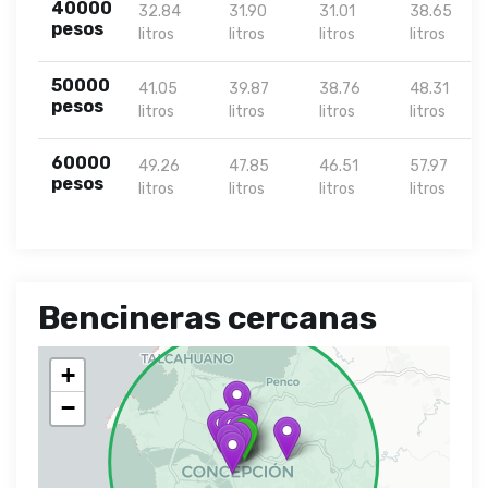
40000
32.84
31.90
31.01
38.65
pesos
litros
litros
litros
litros
50000
41.05
39.87
38.76
48.31
pesos
litros
litros
litros
litros
60000
49.26
47.85
46.51
57.97
pesos
litros
litros
litros
litros
Bencineras cercanas
+
−