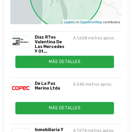
Leaflet
| ©
OpenStreetMap
contributors
Diaz R?os
A 1,668 metros aprox.
Valentina De
Las Mercedes
Y Ot...
MÁS DETALLES
De La Paz
A 546 metros aprox.
Merino Ltda
MÁS DETALLES
Inmobiliaria Y
A 1,974 metros aprox.