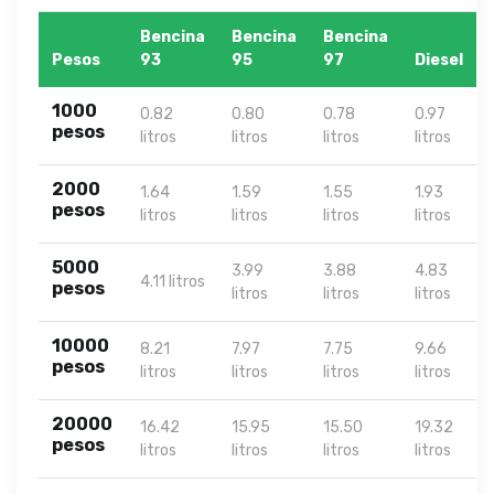
Bencina
Bencina
Bencina
Pesos
93
95
97
Diesel
1000
0.82
0.80
0.78
0.97
pesos
litros
litros
litros
litros
2000
1.64
1.59
1.55
1.93
pesos
litros
litros
litros
litros
5000
3.99
3.88
4.83
4.11 litros
pesos
litros
litros
litros
10000
8.21
7.97
7.75
9.66
pesos
litros
litros
litros
litros
20000
16.42
15.95
15.50
19.32
pesos
litros
litros
litros
litros