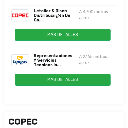
Letelier & Olsen
A 3,700 metros
Distribuciï¿½n De
aprox.
Co...
MÁS DETALLES
Representaciones
A 2,165 metros
Y Servicios
aprox.
Tecnicos In...
MÁS DETALLES
COPEC