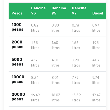
Bencina
Bencina
Bencina
Pesos
93
95
97
Diesel
1000
0.82
0.80
0.78
0.97
pesos
litros
litros
litros
litros
2000
1.65
1.60
1.56
1.95
pesos
litros
litros
litros
litros
5000
4.12
4.01
3.90
4.87
pesos
litros
litros
litros
litros
10000
8.24
8.01
7.79
9.74
pesos
litros
litros
litros
litros
20000
16.49
16.03
15.59
19.47
pesos
litros
litros
litros
litros