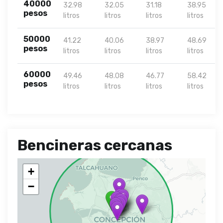
40000
32.98
32.05
31.18
38.95
pesos
litros
litros
litros
litros
50000
41.22
40.06
38.97
48.69
pesos
litros
litros
litros
litros
60000
49.46
48.08
46.77
58.42
pesos
litros
litros
litros
litros
Bencineras cercanas
+
−