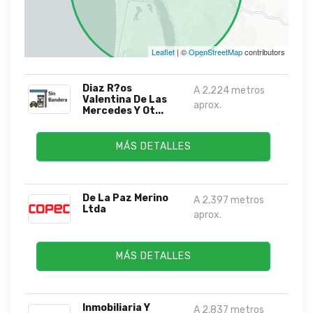
Leaflet
| ©
OpenStreetMap
contributors
Diaz R?os
A 2,224 metros
Valentina De Las
aprox.
Mercedes Y Ot...
MÁS DETALLES
De La Paz Merino
A 2,397 metros
Ltda
aprox.
MÁS DETALLES
Inmobiliaria Y
A 2,837 metros