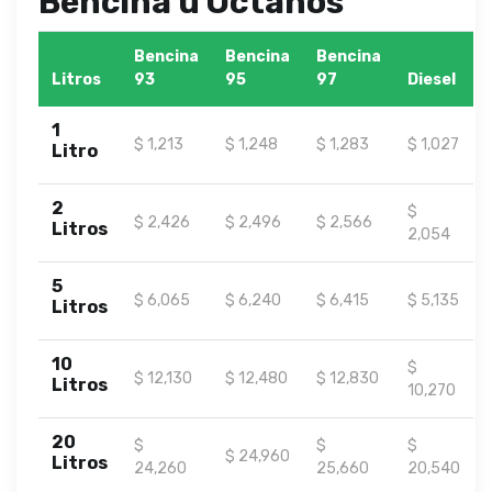
Bencina u Octanos
Bencina
Bencina
Bencina
Litros
93
95
97
Diesel
1
$ 1,213
$ 1,248
$ 1,283
$ 1,027
Litro
2
$
$ 2,426
$ 2,496
$ 2,566
Litros
2,054
5
$ 6,065
$ 6,240
$ 6,415
$ 5,135
Litros
10
$
$ 12,130
$ 12,480
$ 12,830
Litros
10,270
20
$
$
$
$ 24,960
Litros
24,260
25,660
20,540