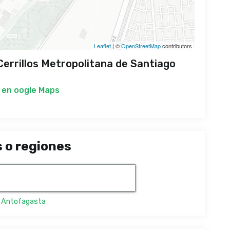
Leaflet
| ©
OpenStreetMap
contributors
errillos Metropolitana de Santiago
 en
oogle Maps
 o regiones
,
Antofagasta