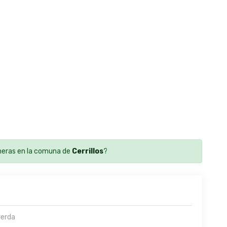
eras en la comuna de
Cerrillos
?
Cerda