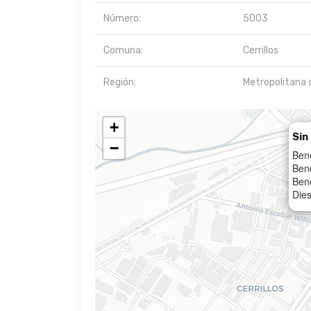
Número:
5003
Comuna:
Cerrillos
Región:
Metropolitana 
+
Sin
−
Ben
Ben
Benc
Dies