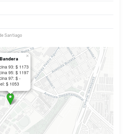
de Santiago
×
 Bandera
cina 93: $ 1173
cina 95: $ 1197
ina 97: $ -
el: $ 1053