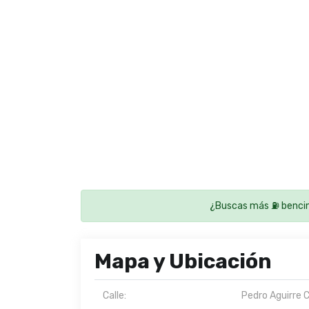
¿Buscas más ⛽ bencin
Mapa y Ubicación
Calle:
Pedro Aguirre 