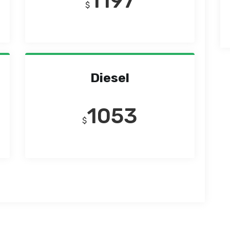
1197
$
Diesel
1053
$