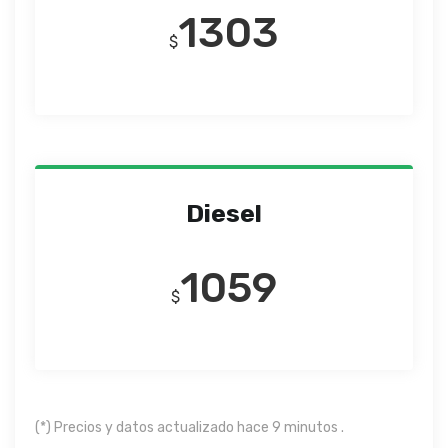
1303
$
Diesel
1059
$
(*) Precios y datos actualizado hace 9 minutos .