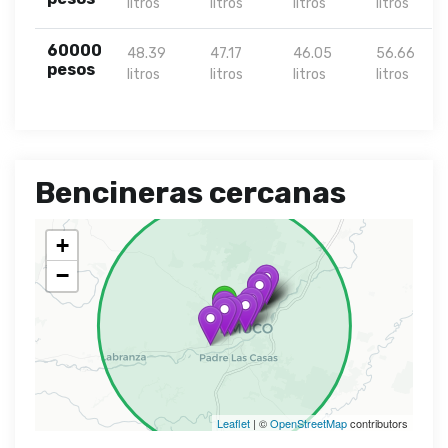
litros
litros
litros
litros
60000
48.39
47.17
46.05
56.66
pesos
litros
litros
litros
litros
Bencineras cercanas
+
−
Leaflet
| ©
OpenStreetMap
contributors