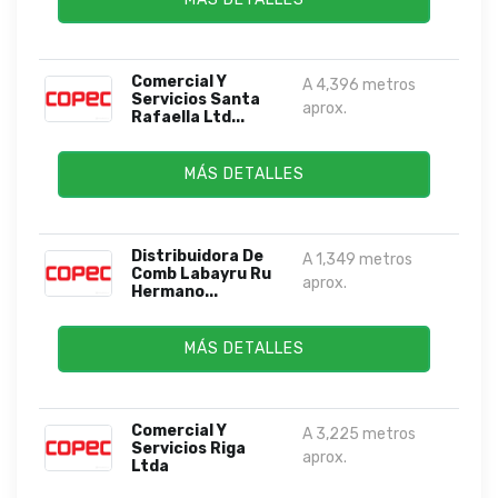
Comercial Y
A 4,396 metros
Servicios Santa
aprox.
Rafaella Ltd...
MÁS DETALLES
Distribuidora De
A 1,349 metros
Comb Labayru Ru
aprox.
Hermano...
MÁS DETALLES
Comercial Y
A 3,225 metros
Servicios Riga
aprox.
Ltda