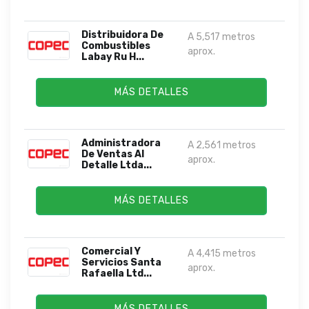
Distribuidora De
A 5,517 metros
Combustibles
aprox.
Labay Ru H...
MÁS DETALLES
Administradora
A 2,561 metros
De Ventas Al
aprox.
Detalle Ltda...
MÁS DETALLES
Comercial Y
A 4,415 metros
Servicios Santa
aprox.
Rafaella Ltd...
MÁS DETALLES