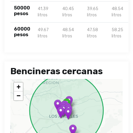
50000
41.39
40.45
39.65
48.54
pesos
litros
litros
litros
litros
60000
49.67
48.54
47.58
58.25
pesos
litros
litros
litros
litros
Bencineras cercanas
+
−