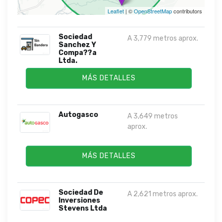
Leaflet
| ©
OpenStreetMap
contributors
Sociedad
A 3,779 metros aprox.
Sanchez Y
Compa??a
Ltda.
MÁS DETALLES
Autogasco
A 3,649 metros
aprox.
MÁS DETALLES
Sociedad De
A 2,621 metros aprox.
Inversiones
Stevens Ltda