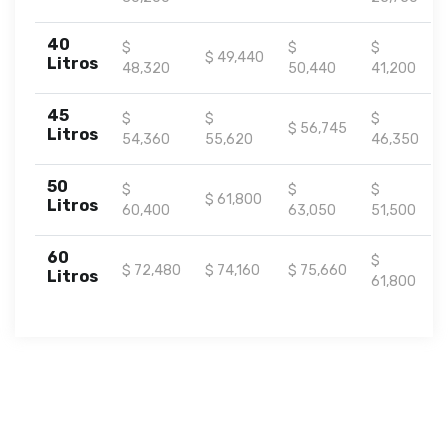
40
$
$
$
$ 49,440
Litros
48,320
50,440
41,200
45
$
$
$
$ 56,745
Litros
54,360
55,620
46,350
50
$
$
$
$ 61,800
Litros
60,400
63,050
51,500
60
$
$ 72,480
$ 74,160
$ 75,660
Litros
61,800