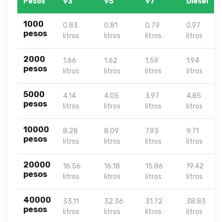
Pesos
93
95
97
Diesel
1000
0.83
0.81
0.79
0.97
pesos
litros
litros
litros
litros
2000
1.66
1.62
1.59
1.94
pesos
litros
litros
litros
litros
5000
4.14
4.05
3.97
4.85
pesos
litros
litros
litros
litros
10000
8.28
8.09
7.93
9.71
pesos
litros
litros
litros
litros
20000
16.56
16.18
15.86
19.42
pesos
litros
litros
litros
litros
40000
33.11
32.36
31.72
38.83
pesos
litros
litros
litros
litros