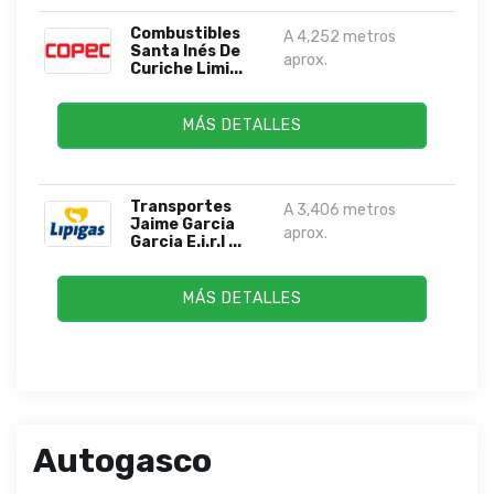
Combustibles
A 4,252 metros
Santa Inés De
aprox.
Curiche Limi...
MÁS DETALLES
Transportes
A 3,406 metros
Jaime Garcia
aprox.
Garcia E.i.r.l ...
MÁS DETALLES
Autogasco