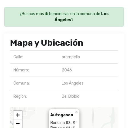
¿Buscas más ⛽ bencineras en la comuna de
Los
Ángeles
?
Mapa y Ubicación
Calle:
orompello
Número:
2046
Comuna:
Los Ángeles
Región:
Del Biobío
×
+
Autogasco
Bencina 93: $ -
−
Bencina 95: $ -