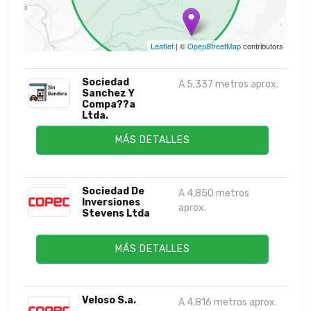
Leaflet
| ©
OpenStreetMap
contributors
Sociedad
A 5,337 metros aprox.
Sanchez Y
Compa??a
Ltda.
MÁS DETALLES
Sociedad De
A 4,850 metros
Inversiones
aprox.
Stevens Ltda
MÁS DETALLES
Veloso S.a.
A 4,816 metros aprox.