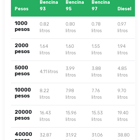
Bencina
Bencina
Bencina
Pesos
93
95
97
Diesel
1000
0.82
0.80
0.78
0.97
pesos
litros
litros
litros
litros
2000
1.64
1.60
1.55
1.94
pesos
litros
litros
litros
litros
5000
3.99
3.88
4.85
4.11 litros
pesos
litros
litros
litros
10000
8.22
7.98
7.76
9.70
pesos
litros
litros
litros
litros
20000
16.43
15.96
15.53
19.40
pesos
litros
litros
litros
litros
40000
32.87
31.92
31.06
38.80