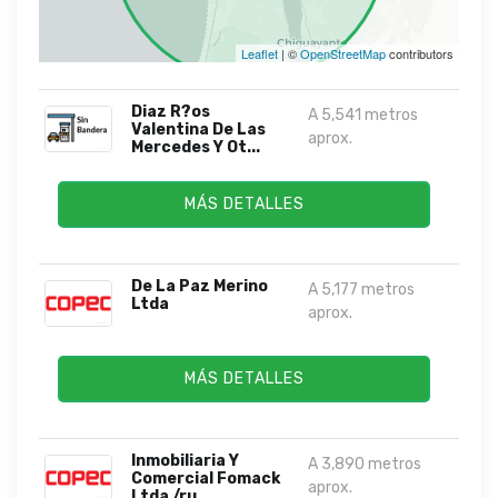
Leaflet
| ©
OpenStreetMap
contributors
Diaz R?os
A 5,541 metros
Valentina De Las
aprox.
Mercedes Y Ot...
MÁS DETALLES
De La Paz Merino
A 5,177 metros
Ltda
aprox.
MÁS DETALLES
Inmobiliaria Y
A 3,890 metros
Comercial Fomack
aprox.
Ltda /ru...