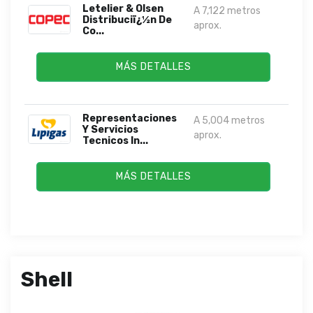
Letelier & Olsen
A 7,122 metros
Distribuciï¿½n De
aprox.
Co...
MÁS DETALLES
Representaciones
A 5,004 metros
Y Servicios
aprox.
Tecnicos In...
MÁS DETALLES
Shell