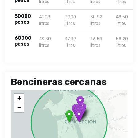
pesos
litros
litros
litros
litros
50000
41.08
39.90
38.82
48.50
pesos
litros
litros
litros
litros
60000
49.30
47.89
46.58
58.20
pesos
litros
litros
litros
litros
Bencineras cercanas
+
−