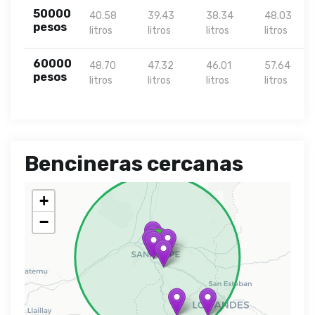
50000
40.58
39.43
38.34
48.03
pesos
litros
litros
litros
litros
60000
48.70
47.32
46.01
57.64
pesos
litros
litros
litros
litros
Bencineras cercanas
+
−