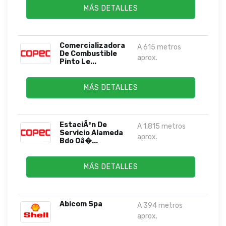
MÁS DETALLES
Comercializadora
A 615 metros
De Combustible
aprox.
Pinto Le...
MÁS DETALLES
EstaciÃ³n De
A 1,815 metros
Servicio Alameda
aprox.
Bdo Oâ�...
MÁS DETALLES
Abicom Spa
A 394 metros
aprox.