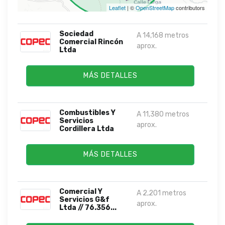
Leaflet
| ©
OpenStreetMap
contributors
Sociedad
A 14,168 metros
Comercial Rincón
aprox.
Ltda
MÁS DETALLES
Combustibles Y
A 11,380 metros
Servicios
aprox.
Cordillera Ltda
MÁS DETALLES
Comercial Y
A 2,201 metros
Servicios G&f
aprox.
Ltda // 76.356...