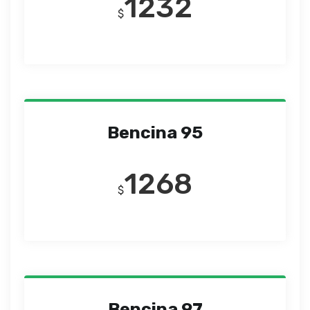
1232
$
Bencina 95
1268
$
Bencina 97