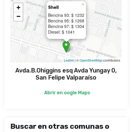
×
+
Shell
Bencina 93: $ 1232
−
Bencina 95: $ 1268
Bencina 97: $ 1304
Diesel: $ 1041
Leaflet
| ©
OpenStreetMap
contributors
Avda.B.Ohiggins esq Avda Yungay 0,
San Felipe Valparaíso
Abrir en
oogle Maps
Buscar en otras comunas o