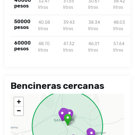
40000
32.47
31.55
30.67
38.42
pesos
litros
litros
litros
litros
50000
40.58
39.43
38.34
48.03
pesos
litros
litros
litros
litros
60000
48.70
47.32
46.01
57.64
pesos
litros
litros
litros
litros
Bencineras cercanas
+
−