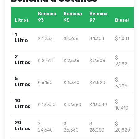
Bencina
Bencina
Bencina
Litros
93
95
97
Diesel
1
$ 1,232
$ 1,268
$ 1,304
$ 1,041
Litro
2
$
$ 2,464
$ 2,536
$ 2,608
Litros
2,082
5
$
$ 6,160
$ 6,340
$ 6,520
Litros
5,205
10
$
$ 12,320
$ 12,680
$ 13,040
Litros
10,410
20
$
$
$
$
Litros
24,640
25,360
26,080
20,820