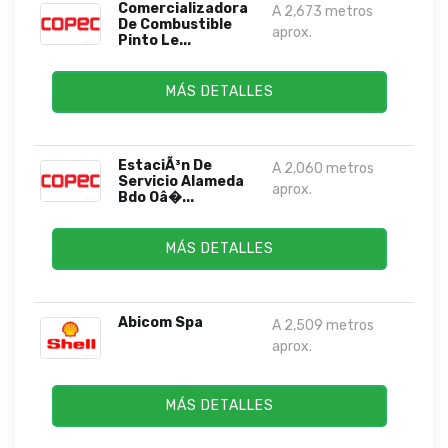
Comercializadora
A 2,673 metros
De Combustible
aprox.
Pinto Le...
MÁS DETALLES
EstaciÃ³n De
A 2,060 metros
Servicio Alameda
aprox.
Bdo Oâ�...
MÁS DETALLES
Abicom Spa
A 2,509 metros
aprox.
MÁS DETALLES