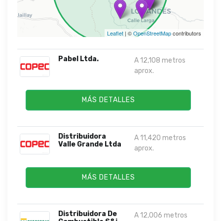
Leaflet
| ©
OpenStreetMap
contributors
Pabel Ltda.
A 12,108 metros
aprox.
MÁS DETALLES
Distribuidora
A 11,420 metros
Valle Grande Ltda
aprox.
MÁS DETALLES
Distribuidora De
A 12,006 metros