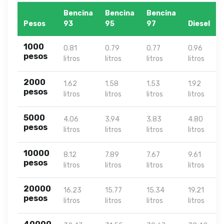
Bencina
Bencina
Bencina
Pesos
93
95
97
Diesel
1000
0.81
0.79
0.77
0.96
pesos
litros
litros
litros
litros
2000
1.62
1.58
1.53
1.92
pesos
litros
litros
litros
litros
5000
4.06
3.94
3.83
4.80
pesos
litros
litros
litros
litros
10000
8.12
7.89
7.67
9.61
pesos
litros
litros
litros
litros
20000
16.23
15.77
15.34
19.21
pesos
litros
litros
litros
litros