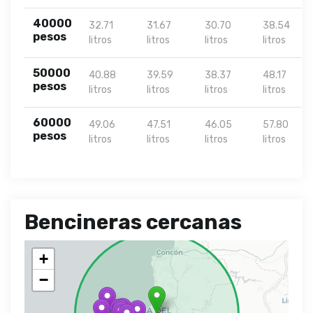
40000
32.71
31.67
30.70
38.54
pesos
litros
litros
litros
litros
50000
40.88
39.59
38.37
48.17
pesos
litros
litros
litros
litros
60000
49.06
47.51
46.05
57.80
pesos
litros
litros
litros
litros
Bencineras cercanas
+
−