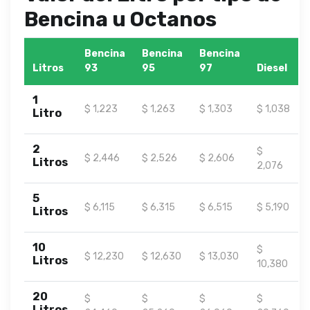
Bencina u Octanos
Bencina
Bencina
Bencina
Litros
93
95
97
Diesel
1
$ 1,223
$ 1,263
$ 1,303
$ 1,038
Litro
2
$
$ 2,446
$ 2,526
$ 2,606
Litros
2,076
5
$ 6,115
$ 6,315
$ 6,515
$ 5,190
Litros
10
$
$ 12,230
$ 12,630
$ 13,030
Litros
10,380
20
$
$
$
$
Litros