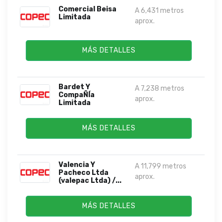
Comercial Beisa
A 6,431 metros
Limitada
aprox.
MÁS DETALLES
Bardet Y
A 7,238 metros
CompaÑÍa
aprox.
Limitada
MÁS DETALLES
Valencia Y
A 11,799 metros
Pacheco Ltda
aprox.
(valepac Ltda) /...
MÁS DETALLES