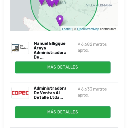
Leaflet
| ©
OpenStreetMap
contributors
Manuel Elligque
A 6,682 metros
Araya
aprox.
Administradora
De ...
MÁS DETALLES
Administradora
A 6,633 metros
De Ventas Al
aprox.
Detalle Ltda...
MÁS DETALLES