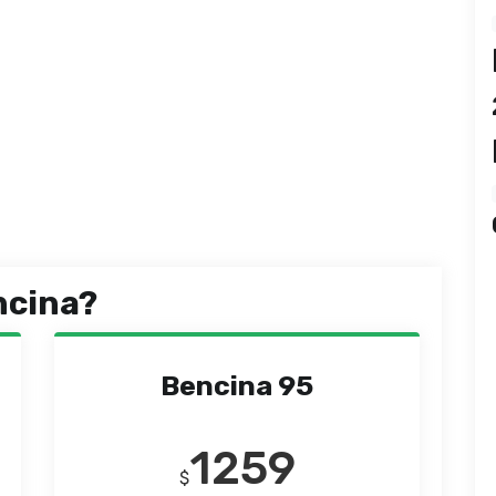
ncina?
Bencina 95
1259
$