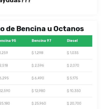
ayudas???
ipo de Bencina u Octanos
encina 95
Bencina 97
Diesel
1,259
$ 1,298
$ 1,035
2,518
$ 2,596
$ 2,070
6,295
$ 6,490
$ 5,175
12,590
$ 12,980
$ 10,350
25,180
$ 25,960
$ 20,700