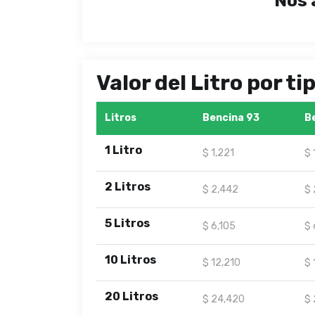
Nos 
Valor del Litro por t
Litros
Bencina 93
B
1 Litro
$ 1,221
$ 
2 Litros
$ 2,442
$ 
5 Litros
$ 6,105
$ 
10 Litros
$ 12,210
$ 
20 Litros
$ 24,420
$ 