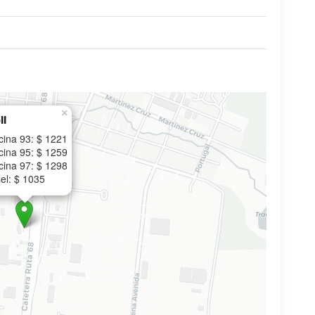
×
ll
cina 93: $ 1221
cina 95: $ 1259
cina 97: $ 1298
el: $ 1035