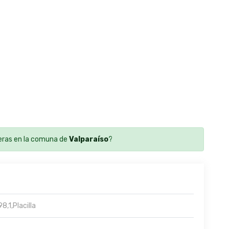
ras en la comuna de
Valparaíso
?
,1,Placilla