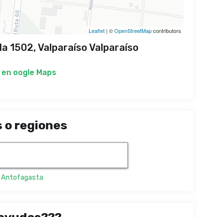
Leaflet
| ©
OpenStreetMap
contributors
la 1502, Valparaíso Valparaíso
 en
oogle Maps
 o regiones
,
Antofagasta