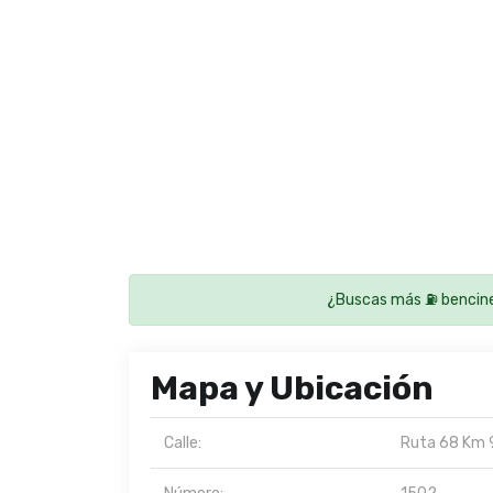
¿Buscas más ⛽ bencine
Mapa y Ubicación
Calle:
Ruta 68 Km 98