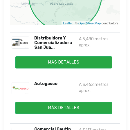
Leaflet
| ©
OpenStreetMap
contributors
Distribuidora Y
A 5,480 metros
Comercializadora
aprox.
San Jua...
MÁS DETALLES
Autogasco
A 3,462 metros
aprox.
MÁS DETALLES
Comercial Cautin