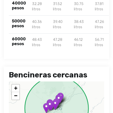
40000
32.28
31.52
30.75
37.81
pesos
litros
litros
litros
litros
50000
40.36
39.40
38.43
47.26
pesos
litros
litros
litros
litros
60000
48.43
47.28
46.12
56.71
pesos
litros
litros
litros
litros
Bencineras cercanas
+
−