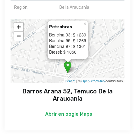
Región:
De la Araucanía
×
+
Petrobras
Bencina 93: $ 1239
−
Bencina 95: $ 1269
Bencina 97: $ 1301
Diesel: $ 1058
Leaflet
| ©
OpenStreetMap
contributors
Barros Arana 52, Temuco De la
Araucanía
Abrir en
oogle Maps