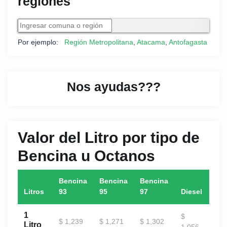
regiones
Por ejemplo:
Región Metropolitana
,
Atacama
,
Antofagasta
Nos ayudas???
Valor del Litro por tipo de
Bencina u Octanos
Bencina
Bencina
Bencina
Litros
93
95
97
Diesel
1
$
$ 1,239
$ 1,271
$ 1,302
Litro
1,056