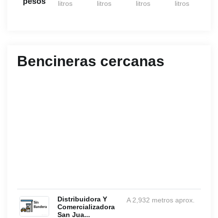
pesos
litros
litros
litros
litros
Bencineras cercanas
Distribuidora Y
A 2,932 metros aprox.
Comercializadora
San Jua...