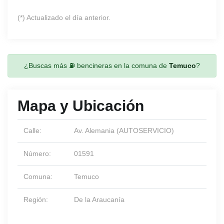
(*) Actualizado el día anterior.
¿Buscas más ⛽ bencineras en la comuna de
Temuco
?
Mapa y Ubicación
Calle:
Av. Alemania (AUTOSERVICIO)
Número:
01591
Comuna:
Temuco
Región:
De la Araucanía