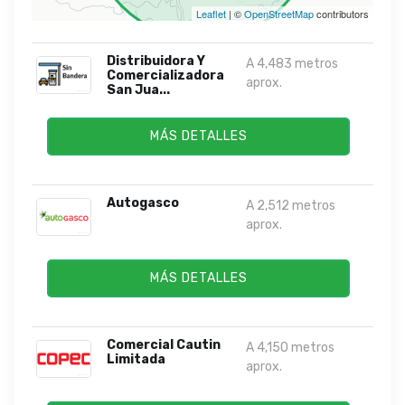
Leaflet
| ©
OpenStreetMap
contributors
Distribuidora Y
A 4,483 metros
Comercializadora
aprox.
San Jua...
MÁS DETALLES
Autogasco
A 2,512 metros
aprox.
MÁS DETALLES
Comercial Cautin
A 4,150 metros
Limitada
aprox.