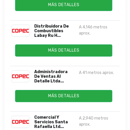
MÁS DETALLES
Distribuidora De
A 4,146 metros
Combustibles
aprox.
Labay Ru H...
MÁS DETALLES
Administradora
A 41 metros aprox.
De Ventas Al
Detalle Ltda...
MÁS DETALLES
Comercial Y
A 2,940 metros
Servicios Santa
aprox.
Rafaella Ltd...