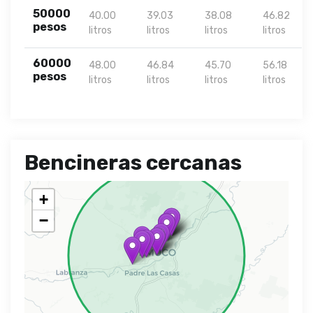
50000
40.00
39.03
38.08
46.82
pesos
litros
litros
litros
litros
60000
48.00
46.84
45.70
56.18
pesos
litros
litros
litros
litros
Bencineras cercanas
+
−