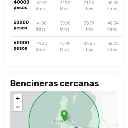
40000
32.87
31.92
31.03
38.83
pesos
litros
litros
litros
litros
50000
41.08
39.90
38.79
48.54
pesos
litros
litros
litros
litros
60000
49.30
47.89
46.55
58.25
pesos
litros
litros
litros
litros
Bencineras cercanas
+
−