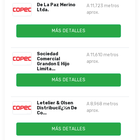
De La Paz Merino
A 11,723 metros
Ltda.
aprox.
MÁS DETALLES
Sociedad
A 11,610 metros
Comercial
aprox.
Grandon E Hijo
Limita...
MÁS DETALLES
Letelier & Olsen
A 8,968 metros
Distribuciï¿½n De
aprox.
Co...
MÁS DETALLES