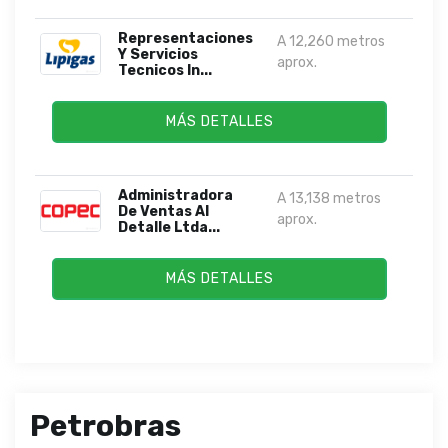
Representaciones
A 12,260 metros
Y Servicios
aprox.
Tecnicos In...
MÁS DETALLES
Administradora
A 13,138 metros
De Ventas Al
aprox.
Detalle Ltda...
MÁS DETALLES
Petrobras